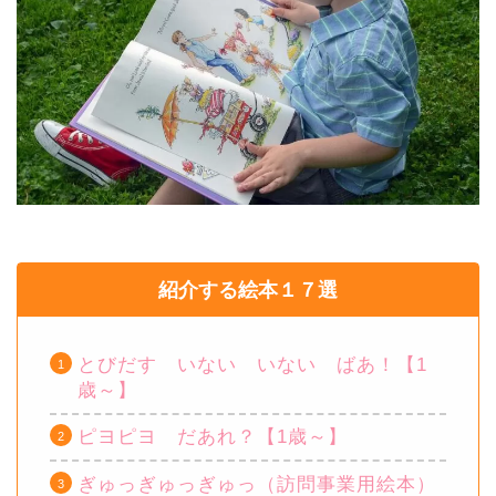
紹介する絵本１７選
とびだす いない いない ばあ！【1
歳～】
ピヨピヨ だあれ？【1歳～】
ぎゅっぎゅっぎゅっ（訪問事業用絵本）