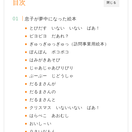
目次
閉じる
息子が夢中になった絵本
とびだす いない いない ばあ！
ピヨピヨ だあれ？
ぎゅっぎゅっぎゅっ（訪問事業用絵本）
ぽんぽん ポコポコ
はみがきあそび
じゃあじゃあびりびり
ぶーぶー じどうしゃ
だるまさんが
だるまさんの
だるまさんと
クリスマス いないいない ばあ！
はらぺこ あおむし
おいし～い
０さいだもん